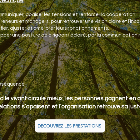
écifique
muniquer, apaiser les tensions et renforcer la coopération.
reneurs et managers, pour retrouver une vision claire et l’inc
ifier, ajuster et améliorer leurs fonctionnements.
pper une posture de dirigeant éclairé, par la communication no
onséquence.
 le vivant circule mieux, les personnes gagnent en c
elations s’apaisent et l’organisation retrouve sa jus
DECOUVREZ LES PRESTATIONS