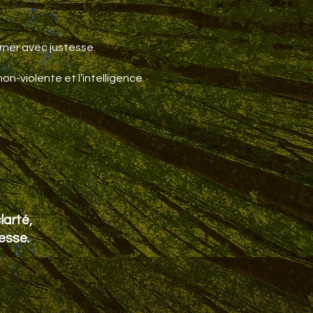
arner avec justesse.
n-violente et l’intelligence
larté,
tesse.