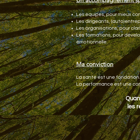
Un accompagnement sp
Les équipes, pour mieux com
Les dirigeants, (auto)entrep
Les organisations, pour clar
Les formations, pour dévelo
émotionnelle.
Ma conviction
La santé est une fondation.
La performance est une c
Quand
les r