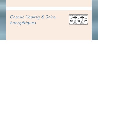
Cosmic Healing & Soins
énergétiques
Accompagnement holistique -
Evolution 2024
Les deux cerveaux - Techniques
manuelles - 27, 28 juin -
Gradignan (33)