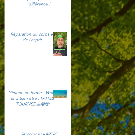
différence !
Réparation du corps et
de l’esprit
Gimone en forme - Week
end Bien être : FAITES
TOURNEZ 🙏😁😙
Témoignage #RTRE