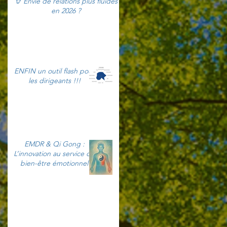
🦒 Envie de relations plus fluides
en 2026 ?
ENFIN un outil flash pour
les dirigeants !!!
EMDR & Qi Gong :
L’innovation au service du
bien-être émotionnel