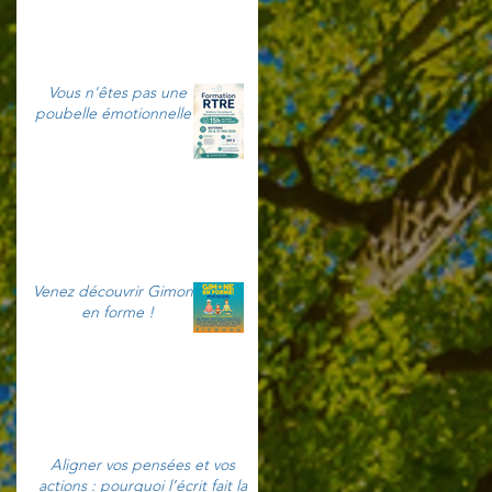
Vous n'êtes pas une
poubelle émotionnelle !
Venez découvrir Gimone
en forme !
Aligner vos pensées et vos
actions : pourquoi l’écrit fait la