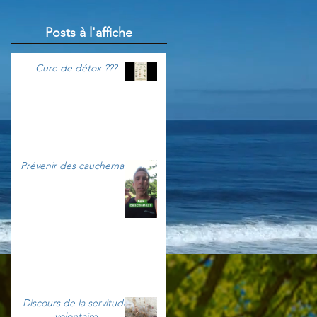
Posts à l'affiche
Cure de détox ???
Prévenir des cauchemars
Discours de la servitude
volontaire