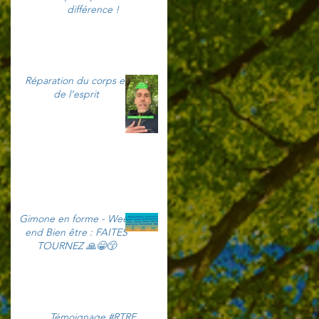
différence !
Réparation du corps et
de l’esprit
Gimone en forme - Week
end Bien être : FAITES
TOURNEZ 🙏😁😙
Témoignage #RTRE