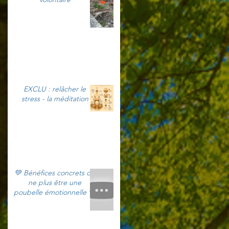
EXCLU : relâcher le
stress - la méditation
💚 Bénéfices concrets de
ne plus être une
poubelle émotionnelle 💚