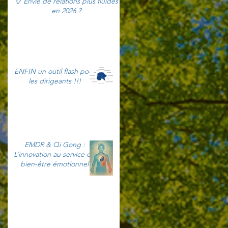
🦒 Envie de relations plus fluides
en 2026 ?
ENFIN un outil flash pour
les dirigeants !!!
EMDR & Qi Gong :
L’innovation au service du
bien-être émotionnel