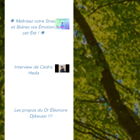
🌟 Maîtrisez votre Stress
et libérez vos Émotions
cet Été ! 🌟
Interview de Cédric
Heda
Les propos du Dr Éléonore
Djikeussi !!!