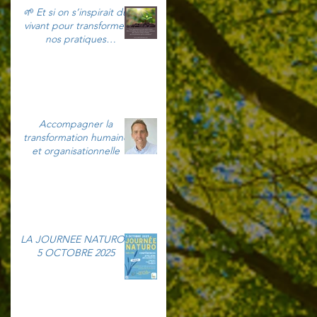
🌱 Et si on s’inspirait du
vivant pour transformer
nos pratiques
professionnelles ?
Accompagner la
transformation humaine
et organisationnelle
LA JOURNEE NATURO -
5 OCTOBRE 2025