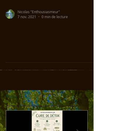
Nicolas "Enthousiasmeur"
7 nov. 2021
0 min de lecture
Le biomimétisme des
Organisations ?
Posts à l'affiche