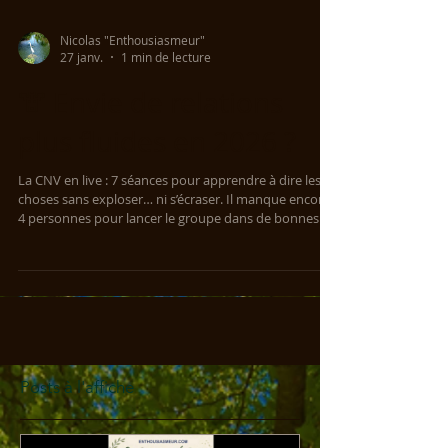
Nicolas "Enthousiasmeur"
27 janv.
1 min de lecture
🦒 Envie de relations
plus fluides en 2026 ?
La CNV en live : 7 séances pour apprendre à dire les
choses sans exploser… ni s’écraser. Il manque encore
4 personnes pour lancer le groupe dans de bonnes
conditions. Date limite d’inscription : mercredi 4
février. Envie d’en être ou d’en parler autour de vous ?
👉 Infos & inscriptions :
www.enthousiasmeur.com/evenements
Posts à l'affiche