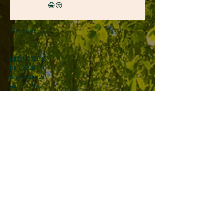
😁😙
Archives
juillet 2026
(3)
3 posts
juin 2026
(1)
1 post
mai 2026
(2)
2 posts
avril 2026
(3)
3 posts
mars 2026
(3)
3 posts
février 2026
(1)
1 post
janvier 2026
(1)
1 post
décembre 2025
(1)
1 post
septembre 2025
(1)
1 post
août 2025
(3)
3 posts
juillet 2025
(3)
3 posts
mai 2025
(1)
1 post
avril 2025
(2)
2 posts
mars 2025
(3)
3 posts
février 2025
(5)
5 posts
novembre 2024
(2)
2 posts
octobre 2024
(1)
1 post
septembre 2024
(1)
1 post