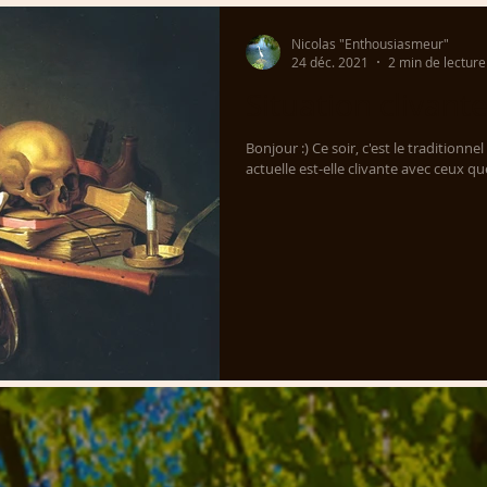
Nicolas "Enthousiasmeur"
24 déc. 2021
2 min de lecture
Situation clivante 
Bonjour :) Ce soir, c'est le traditionne
actuelle est-elle clivante avec ceux qu