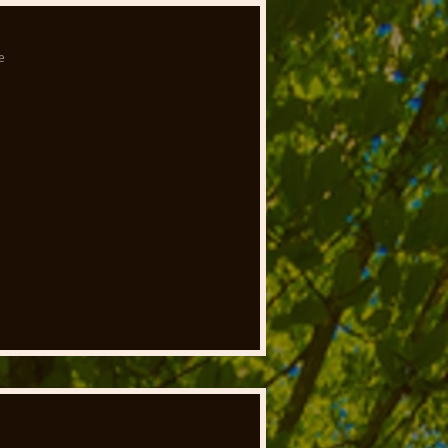
e
n-être jusqu'au 30
er :)