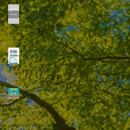
💚 Bénéfices concrets de ne
plus être une poubelle
émotionnelle 💚
Vous n'êtes pas une
poubelle émotionnelle !
Venez découvrir Gimone en
forme !
Aligner vos pensées et vos actions