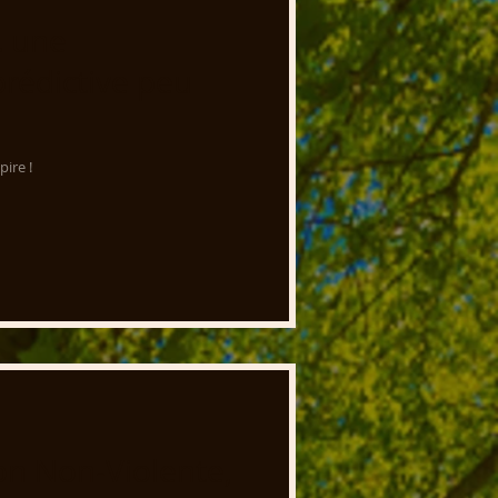
.. une
rédictive peu
pire !
n Non-Violente,