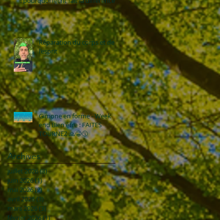
: pourquoi l’écrit fait la différence !
Réparation du corps et de
l’esprit
Gimone en forme - Week
end Bien être : FAITES
TOURNEZ 🙏😁😙
Archives
juillet 2026
(3)
3 posts
juin 2026
(1)
1 post
mai 2026
(2)
2 posts
avril 2026
(3)
3 posts
mars 2026
(3)
3 posts
février 2026
(1)
1 post