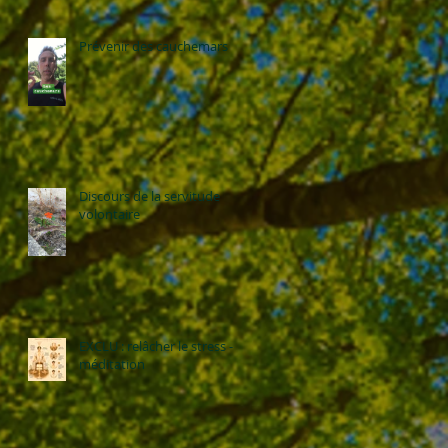
Prévenir des cauchemars
Discours de la servitude
volontaire
EXCLU : relâcher le stress - la
méditation