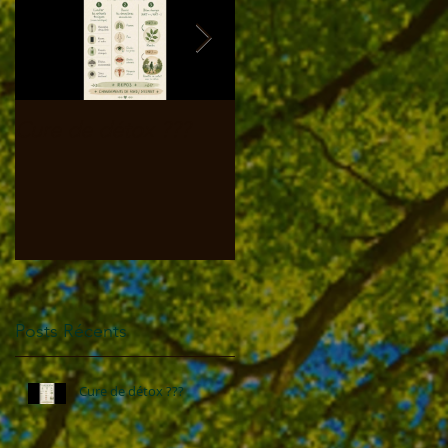
Cure de détox ???
Prévenir des
cauchemars
Posts Récents
Cure de détox ???