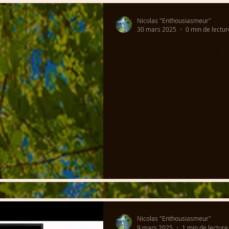
Nicolas "Enthousiasmeur"
30 mars 2025
0 min de lectur
Votre agenda bie
juin - Faites tourn
Nicolas "Enthousiasmeur"
9 mars 2025
1 min de lecture