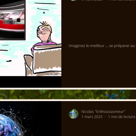
Ca fait réfléchir .
programmation p
motivante !
Imaginez le meilleur ... se préparer au 
Nicolas "Enthousiasmeur"
1 mars 2025
1 min de lecture
La Communicatio