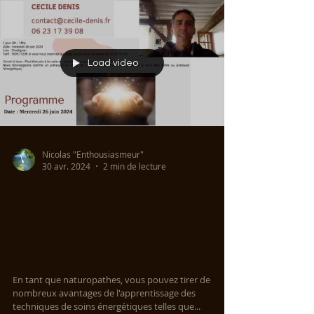
Load video
Nicolas "Enthousiasmeur"
30 avr. 2024
2 min de lecture
Soins énergétique - 26
juin 2024 - Gradignan
(33)
En tant que naturopathes, vous pouvez tirer de
nombreux avantages de l'apprentissage des
techniques de soins énergétiques telles que...