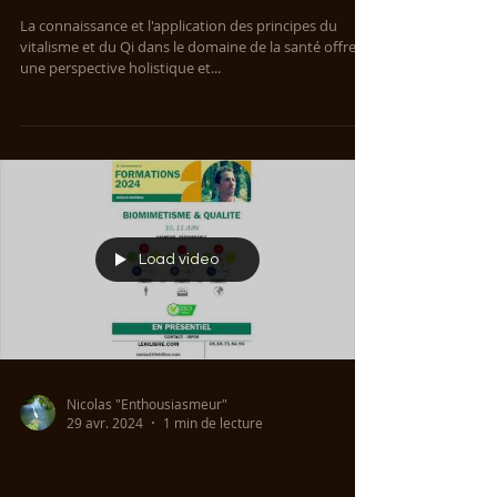
La connaissance et l'application des principes du
vitalisme et du Qi dans le domaine de la santé offrent
une perspective holistique et...
Load video
Nicolas "Enthousiasmeur"
29 avr. 2024
1 min de lecture
Biomimétisme et