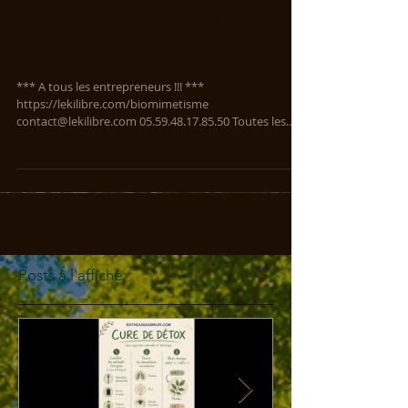
Qualité - 10, 11 juin
2024 (Dax - 40)
*** A tous les entrepreneurs !!! ***
https://lekilibre.com/biomimetisme
contact@lekilibre.com 05.59.48.17.85.50 Toutes les
infos :...
Posts à l'affiche