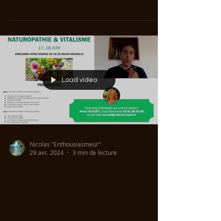
Load video
Nicolas "Enthousiasmeur"
29 avr. 2024
3 min de lecture
Formation au Vitalisme -
17,18 juin 2024 //
RELIANCE SANTE