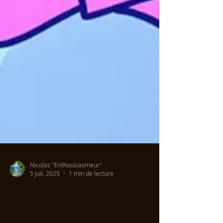
Nicolas "Enthousiasmeur"
5 juil. 2025
1 min de lecture
🌟 Maîtrisez votre Stress