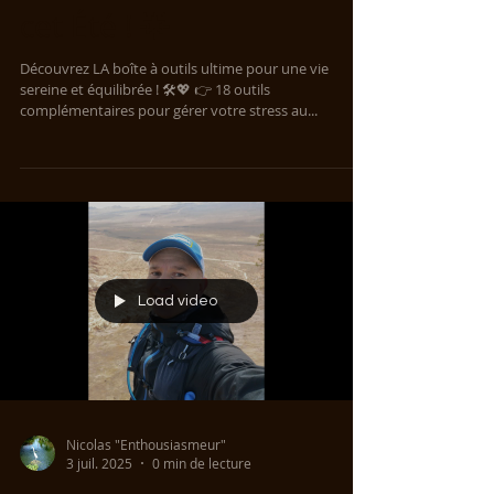
et libérez vos Émotions
cet Été ! 🌟
Découvrez LA boîte à outils ultime pour une vie
sereine et équilibrée ! 🛠️💖 👉 18 outils
complémentaires pour gérer votre stress au...
Load video
Nicolas "Enthousiasmeur"
3 juil. 2025
0 min de lecture