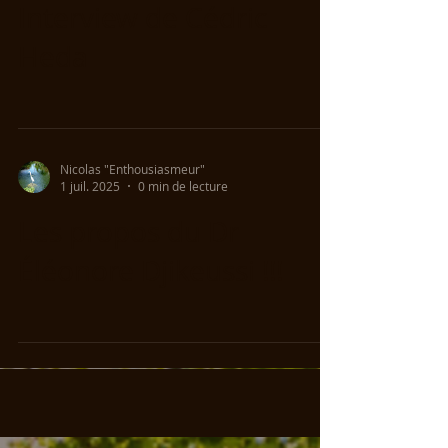
Interview de Cédric
Heda
Nicolas "Enthousiasmeur"
1 juil. 2025
0 min de lecture
Les propos du Dr
Éléonore Djikeussi !!!