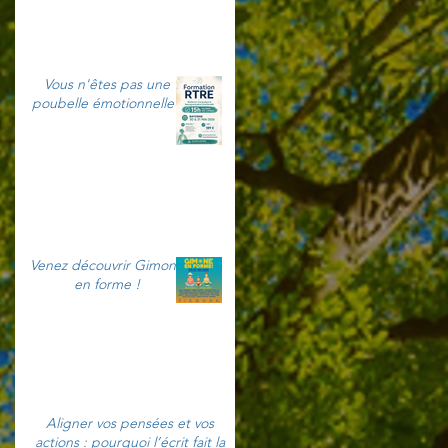
Vous n'êtes pas une
poubelle émotionnelle !
Venez découvrir Gimone
en forme !
Aligner vos pensées et vos
actions : pourquoi l’écrit fait la