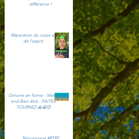
différence !
Réparation du corps et
de l’esprit
Gimone en forme - Week
end Bien être : FAITES
TOURNEZ 🙏😁😙
Témoignage #RTRE