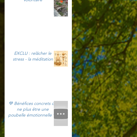
EXCLU : relâcher le
stress - la méditation
💚 Bénéfices concrets de
ne plus être une
poubelle émotionnelle 💚