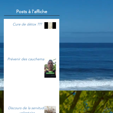
Posts à l'affiche
Cure de détox ???
Prévenir des cauchemars
Discours de la servitude
volontaire