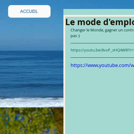
ACCUEIL
Le mode d'emplo
Changer le Monde, gagner un contrat
pas :)
https://youtu.be/8vxP_sHQAW8?t=
https://www.youtube.com/