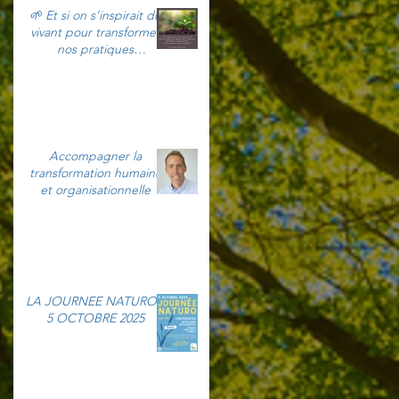
🌱 Et si on s’inspirait du
vivant pour transformer
nos pratiques
professionnelles ?
Accompagner la
transformation humaine
et organisationnelle
LA JOURNEE NATURO -
5 OCTOBRE 2025