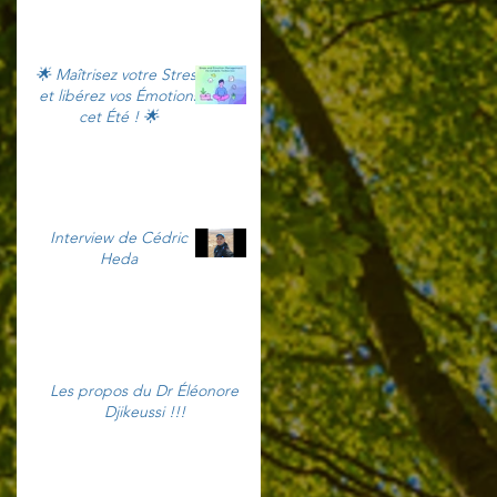
🌟 Maîtrisez votre Stress
et libérez vos Émotions
cet Été ! 🌟
Interview de Cédric
Heda
Les propos du Dr Éléonore
Djikeussi !!!