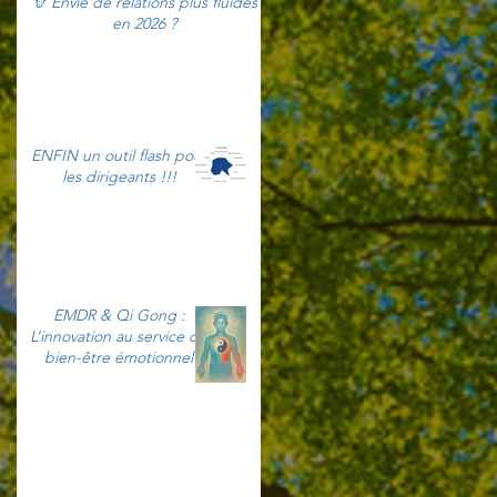
🦒 Envie de relations plus fluides
en 2026 ?
ENFIN un outil flash pour
les dirigeants !!!
EMDR & Qi Gong :
L’innovation au service du
bien-être émotionnel